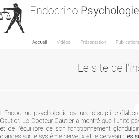
Endocrino
Psychologi
Accueil
Vidéos
Présentation
Publication
Le site de l'i
L'Endocrino-psychologie est une discipline élabo
L'Endocrino-psychologie est une discipline élabo
Gautier. Le Docteur Gautier a montré que l'unité ps
Gautier. Le Docteur Gautier a montré que l'unité ps
et de l'équilibre de son fonctionnement glandula
et de l'équilibre de son fonctionnement glandula
glandes sur le système nerveux et le cerveau :
glandes sur le système nerveux et le cerveau :
les 
les 