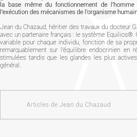
la base même du fonctionnement de l'homme : l
la base même du fonctionnement de l'homme : l
l'exécution des mécanismes de l'organisme humain
l'exécution des mécanismes de l'organisme humain
Jean du Chazaud, héritier des travaux du docteur G
Jean du Chazaud, héritier des travaux du docteur G
avec un partenaire français : le système Equilios
avec un partenaire français : le système Equilios
variable pour chaque individu, fonction de sa pro
variable pour chaque individu, fonction de sa pro
remarquablement sur l'équilibre endocrinien en r
remarquablement sur l'équilibre endocrinien en r
stimulées tandis que les glandes les plus actives
stimulées tandis que les glandes les plus actives
général.
général.
Articles de Jean du Chazaud